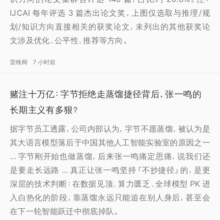
IJCAI 每年评选 3 篇杰出论文奖，上图仅选取与推理/规
划/知识方向直接相关的获奖论文，未列出的其他获奖论
文涉及优化、公平性、推荐等方向。
雷锋网
7 小时前
赌注十万亿：字节拒绝走蒸馏捷径背后，张一鸣的
长期主义有多狠？
据字节员工透露，公司内部认为，字节不愿蒸馏，被认为是
其大语言模型落后于中国其他人工智能实验室的原因之一
... 字节刚开始也做蒸馏，后来张一鸣痛定思痛，说我们还
是要走长远路 ... 真正让张一鸣坚持「不抄捷径」的，是更
深层的技术判断：在数据见顶、算力匮乏、全球模型 PK 进
入白热化的阶段，靠蒸馏永远只能追在别人身后，甚至会
在下一轮智能跃迁中彻底掉队。