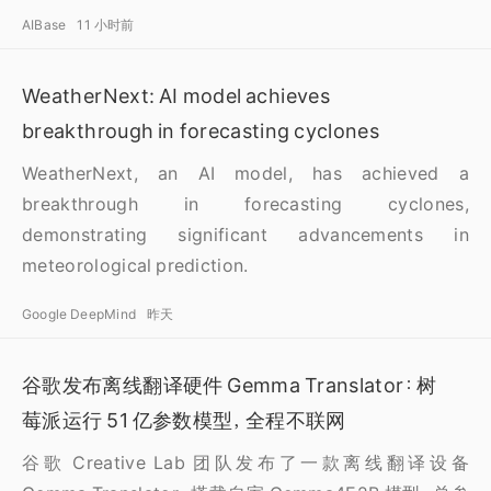
AIBase
11 小时前
WeatherNext: AI model achieves
breakthrough in forecasting cyclones
WeatherNext, an AI model, has achieved a
breakthrough in forecasting cyclones,
demonstrating significant advancements in
meteorological prediction.
Google DeepMind
昨天
谷歌发布离线翻译硬件 Gemma Translator：树
莓派运行 51 亿参数模型，全程不联网
谷歌 Creative Lab 团队发布了一款离线翻译设备