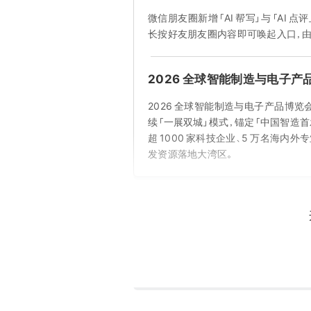
微信朋友圈新增「AI 帮写」与「AI 
长按好友朋友圈内容即可唤起入口，由小
2026 全球智能制造与电子产品
2026 全球智能制造与电子产品博览会（
续「一展双城」模式，锚定「中国智造
超 1000 家科技企业、5 万名海
发资源落地大湾区。
昨天
王兴兴回应 DeepSeek 参与
8 月 6 日晚间，宇树科技披露其 IPO 