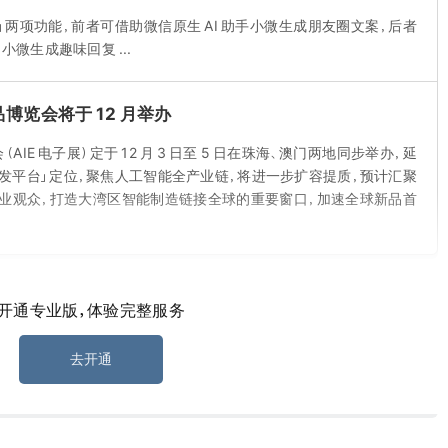
点评」两项功能，前者可借助微信原生 AI 助手小微生成朋友圈文案，后者
微生成趣味回复 ...
博览会将于 12 月举办
AIE 电子展）定于 12 月 3 日至 5 日在珠海、澳门两地同步举办，延
首发平台」定位，聚焦人工智能全产业链，将进一步扩容提质，预计汇聚
内外专业观众，打造大湾区智能制造链接全球的重要窗口，加速全球新品首
开通专业版，体验完整服务
宇树科技 IPO 战略配售
去开通
战略配售投资者名单，包含 DeepSeek 母公司深度求索 ...