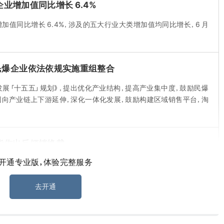
业增加值同比增长 6.4%
值同比增长 6.4%，涉及的五大行业大类增加值均同比增长，6 月
民爆企业依法依规实施重组整合
展「十五五」规划》，提出优化产业结构，提高产业集中度，鼓励民爆
团向产业链上下游延伸，深化一体化发展，鼓励构建区域销售平台，淘
酯作出反倾销终裁
开通专业版，体验完整服务
公告，对原产于中国的丙烯酸丁酯作出反倾销肯定性终裁，建议韩国企划
税，泰兴市昇科化工有限公司及其关联企业税率为 11.42%、上海
 8.32%、平湖石化有限责任公司及其关联企业税率为 19.17%、
去开通
%，涉案产品韩国税号为 2916.12.3000。