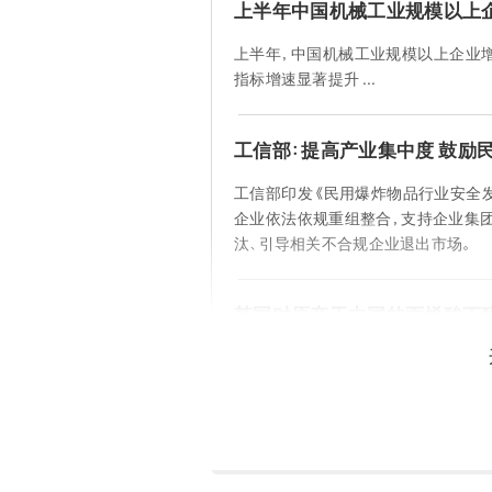
上半年中国机械工业规模以上企
上半年，中国机械工业规模以上企业增加
指标增速显著提升 ...
工信部：提高产业集中度 鼓励
工信部印发《民用爆炸物品行业安全发
企业依法依规重组整合，支持企业集
汰、引导相关不合规企业退出市场。
韩国对原产于中国的丙烯酸丁
7 月 23 日，韩国贸易委员会发布
财政部对涉案产品征收为期五年的反倾销
华谊新材料有限公司及其关联企业税率为
中国其他生产商 / 出口商税率为 18.69