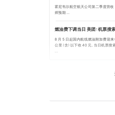
霍尼韦尔航空航天公司第二季度营收 45.
师预期 ...
燃油费下调当日 美团：机票搜索
8 月 5 日起国内航线燃油附加费迎来
公里（含）以下收 40 元，当日机票
...
前天
Susquehanna：将 Space
Susquehanna 将 SpaceX 目标股价