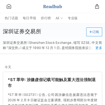
AI
热门话题
每日早报
排行榜
专业版
深圳证券交易所
订阅
深圳证券交易所（Shenzhen Stock Exchange，缩写 SZSE，中文简
称「深交所」）成立于 1990 年 12 月 1 日，是经国务院批准设立的全国
更多
性 证券交易场所 ，是为 证券集中交易 提供场所和设施，组织和监督
证券交易，实行 自律管理 的法人，由中国证券监督管理委员会监督管
理。深交所履行市场组织、 市场监管 和市场服务等职责。 截至 2021
今天
年 8 月 31 日，深交所共有上市公司 2492 家， 总市值 约 37 万亿元；
挂牌债券（含 资产支持证券 ）9067 只，挂牌面值 2.8 万亿元；挂牌基
金 502 只， 资产规模 2844 亿元； 沪深 300 ETF 期权累计成交 1.3
*ST 萃华：涉嫌虚假记载可能触及重大违法强制退
亿张，成交面值 6.3 万亿元。2020 年，深市股票 成交金额 122.8 万亿
市
元，股票融资额 5638 亿元，固收产品融资额 1.9 万亿元。据世界 证
券交易所 联合会（ WFE ）2020 年 12 月 31 日统计，深市成交金额、融
*ST 萃华（002731）公告，公司因涉嫌信息披露违法违规于
资金额、 股票市价总值 分别位列世界第三、第四和第七位。 2022 年
2026 年 2 月 9 日被证监会立案调查，现初步查明部分年度财
10 月 24 日起，经中国证监会批准，深交所进一步扩大 融资融券 标的