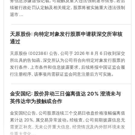
务信息涉嫌虚假记载，可能触及重大违法强制退市情形，若后
股票范围。
续被行政处罚认定触及相关规定，股票将被实施重大违法强制
退市 ...
天原股份：向特定对象发行股票申请获深交所审核
通过
天原股份（002386）公告，公司于 2026 年 8 月 6 日收到深交
所出具的告知函，深交所认为公司符合向特定对象发行股票的
发行条件、上市条件和信息披露要求，后续将报中国证监会履
行注册程序，该事项尚需获证监会同意注册后方可实施。
金安国纪：股价异动三日偏离值达 20% 澄清未与
英伟达华为接触或合作
金安国纪公告，公司股票连续三个交易日收盘价格涨幅偏离值
累计达 20%，属交易异常波动。经核查，公司前期披露信息无
需更正补充，无未公开重大信息，经营情况及内外部环境未发
生重大变化 ...