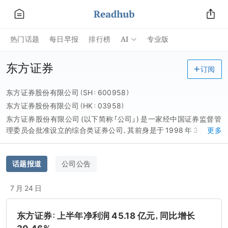
AI
热门话题
每日早报
排行榜
专业版
东方证券
订阅
东方证券股份有限公司（SH：600958）
东方证券股份有限公司（HK：03958）
东方证券股份有限公司 (以下简称「公司」) 是一家经中国证券监督管
理委员会批准设立的综合类证券公司，其前身是于 1998 年 3 月 9 日
更多
开业的东方证券有限责任公司，总部设在上海，现有注册资本 62.15
亿元，公司于 2015 年 3 月 23 日成功登陆上交所，2016 年 7 月 8 日
H 股成功发行并上市，成为行业内第五家 A+H 股上市券商。
话题报道
公司公告
7 月 24 日
东方证券：上半年净利润 45.18 亿元，同比增长